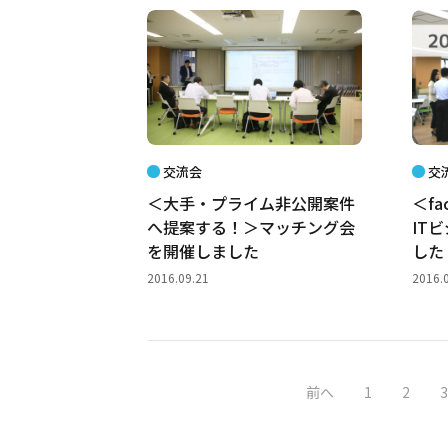
交流会
交
＜大手・プライム非公開案件
＜fa
へ提案する！＞マッチング会
IT
を開催しました
した
2016.09.21
2016.
前へ
1
2