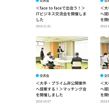
交流会
交
＜face to faceで出会う！＞
＜大
ITビジネス交流会を開催しま
へ提
した
を開
2016.11.01
2016.
交流会
交
＜大手・プライム非公開案件
＜大
へ提案する！＞マッチング会
へ提
を開催しました
を開
2016.10.07
2016.