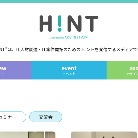
!NT"は、IT人材調達・IT案件開拓のための
ヒントを発信するメディアで
iew
event
ass
ュー
イベント
アサイ
セミナー
交流会