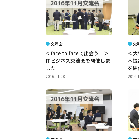
交流会
交
＜face to faceで出会う！＞
＜大
ITビジネス交流会を開催しま
へ提
した
を開
2016.11.28
2016.