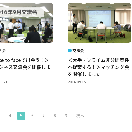
流会
交流会
ce to faceで出会う！＞
＜大手・プライム非公開案件
ビジネス交流会を開催しま
へ提案する！＞マッチング会
を開催しました
09.21
2016.09.15
3
4
5
6
7
8
9
次へ