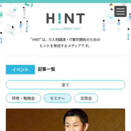
"H!NT"は、IT人材調達・IT案件開拓のための
ヒントを発信するメディアです。
記事一覧
イベント
全て
研修・勉強会
セミナー
交流会