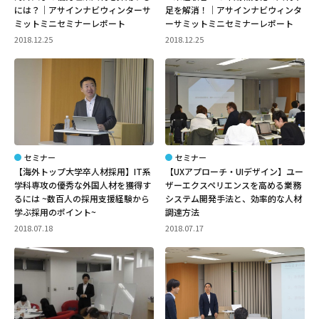
には？│アサインナビウィンターサ
足を解消！│アサインナビウィンタ
ミットミニセミナーレポート
ーサミットミニセミナーレポート
2018.12.25
2018.12.25
セミナー
セミナー
【海外トップ大学卒人材採用】IT系
【UXアプローチ・UIデザイン】ユー
学科専攻の優秀な外国人材を獲得す
ザーエクスペリエンスを高める業務
るには ~数百人の採用支援経験から
システム開発手法と、効率的な人材
学ぶ採用のポイント~
調達方法
2018.07.18
2018.07.17