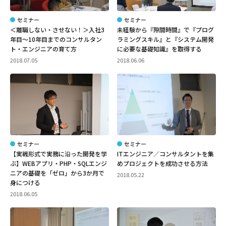
セミナー
セミナー
＜離職しない・させない！＞入社3
未経験から『隙間時間』で『プログ
年目～10年目までのコンサルタン
ラミングスキル』と『システム開発
ト・エンジニアの育て方
に必要な基礎知識』を取得する
2018.07.05
2018.06.06
セミナー
セミナー
【実戦形式で実務に沿った開発を学
ITエンジニア／コンサルタントを集
ぶ】WEBアプリ・PHP・SQLエンジ
めプロジェクトを成功させる方法
ニアの基礎を「ゼロ」から3か月で
2018.05.22
身につける
2018.06.05