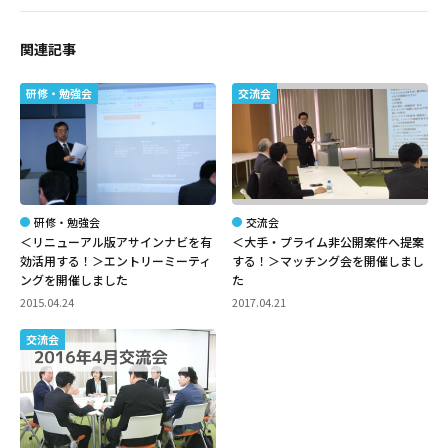
関連記事
研修・勉強会
交流会
研修・勉強会
交流会
＜リニューアル版アサインナビを有
＜大手・プライム非公開案件へ提案
効活用する！＞エントリーミーティ
する！＞マッチング会を開催しまし
ングを開催しました
た
2015.04.24
2017.04.21
交流会