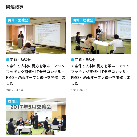
関連記事
研修・勉強会
研修・勉強会
研修・勉強会
研修・勉強会
＜案件と人材の見方を学ぶ！＞SES
＜案件と人材の見方を学ぶ！＞SES
マッチング研修～IT業務コンサル・
マッチング研修～IT業務コンサル・
PMO・Webオープン編～を開催しま
PMO・Webオープン編～を開催しま
した
した
2017.04.29
2017.06.24
交流会