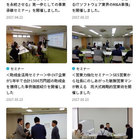
を永続させる』第一歩としての事業
るITソフトウェア業界のM&A事情」
承継セミナー」を開催しました。
を開催しました。
2017.04.22
2017.03.23
セミナー
セミナー
＜助成金活用セミナー＞中小IT企業
＜営業力強化セミナー＞SES営業か
が1年半で合計1500万円超の助成金
ら社長にのしあがった敏腕営業マン
を獲得した事例徹底紹介を開催しま
が教える 防大式戦略的営業術を開
した
催しました
2017.03.23
2017.03.23