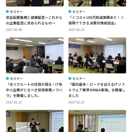
セミナー
セミナー
安全配慮義務と健康経営～これから
「＜コスト100万削減実績あり！＞
の企業経営に求められるもの～
保険でできる決算対策相談会」
2017.03.09
2017.02.23
セミナー
セミナー
「元リクルートの役員が語る！IT系
「国内最多！ピークを迎えるITソフ
中小企業がとるべき採用実務ノウハ
トウェア業界のM&A事情」を開催し
ウ」を開催しました。
ました
2017.02.23
2017.02.23