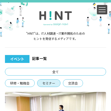
"H!NT"は、IT人材調達・IT案件開拓のための
ヒントを発信するメディアです。
記事一覧
イベント
全て
研修・勉強会
セミナー
交流会