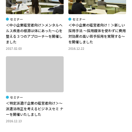
セミナー
セミナー
＜中小企業経営者向け＞メンタルヘ
＜中小企業の経営者向け！＞新しい
ルス疾患の根源は体にあった～心を
採用手法 ～採用媒体を使わずに費用
整える３つのアプローチ～を開催し
対効果の高い若手採用を実現する～
ました
を開催しました
2017.02.03
2016.12.22
セミナー
＜特定派遣IT企業の経営者向け＞～
派遣法改正を考えるビジネスセミ ナ
ーを開催いたしました
2016.12.13