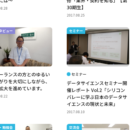
には～
修「業界・契約を知る」【第
30期生】
08.28
2017.08.25
タビュー
セミナー
ーランスの方とのゆるい
セミナー
がりを大切にしながら、
データサイエンスセミナー開
拡大を進めています。
催レポート Vol.2「シリコン
08.22
バレーに学ぶ日本のデータサ
イエンスの現状と未来」
2017.08.10
・勉強会
交流会