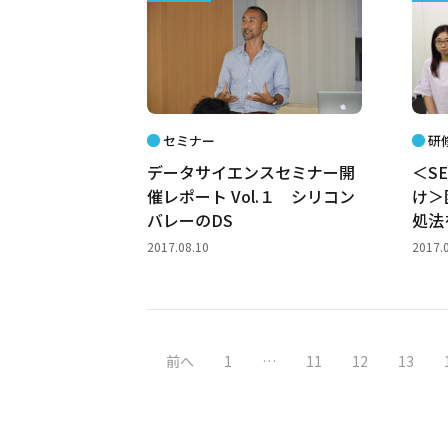
セミナー
研
データサイエンスセミナー開
＜S
催レポート Vol.１ シリコン
け＞
バレーのDS
処法
2017.08.10
2017.
前へ
1
…
11
12
13