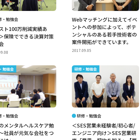
Webマッチングに加えてイベ
修・勉強会
ントへの参加によって、ポテ
スト100万削減実績あ
ンシャルのある若手技術者の
＞保険でできる決算対策
案件開拓ができています。
会
2017.09.05
09.08
・勉強会
研修・勉強会
修・勉強会
研修・勉強会
のメンタルヘルスケア勉
＜SES営業未経験者/初心者/
～社員が元気な会社をつ
エンジニア向け＞SES営業研