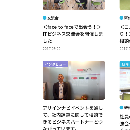
交流会
研
＜face to faceで出会う！＞
＜コ
ITビジネス交流会を開催しま
り！
した
相談
2017.09.20
2017.
インタビュー
研修
アサインナビイベントを通し
研
て、社内課題に関して相談で
社員
きるビジネスパートナーとつ
強会
ながっています。