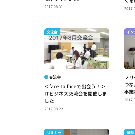
くる
2017.08.31
2017.
交流会
イン
フリ
交流会
つな
＜face to faceで出会う！＞
事業
ITビジネス交流会を開催しま
2017.
した
2017.08.22
セミナー
研修