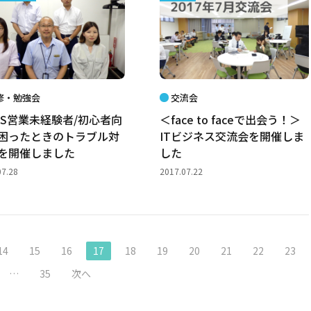
修・勉強会
交流会
ES営業未経験者/初心者向
＜face to faceで出会う！＞
困ったときのトラブル対
ITビジネス交流会を開催しま
を開催しました
した
07.28
2017.07.22
14
15
16
17
18
19
20
21
22
23
…
35
次へ