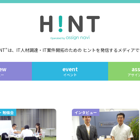
!NT"は、IT人材調達・IT案件開拓のための
ヒントを発信するメディアで
iew
event
ass
ュー
イベント
アサイ
・勉強会
インタビュー